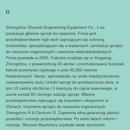
O
Zhengzhou Shunxin Engineering Equipment Co., z oo.
produkuje głównie sprzęt do nawozów. Firma jest
przedsiębiorstwem high-tech zajmującym się ochroną
środowiska, specjalizującym się w badaniach i produkcji sprzętu
do nawozów organicznych i nawozów wieloskładnikowych.
Firma powstała w 2005. Fabryka znajduje się w Xingyang,
Zhengzhou, z powierzchnią 60 akrów i znormalizowany budynek
fabryki przemysłu ciężkiego o pow 40,000 metrów
kwadratowych. Naraz, wprowadziła na rynek międzynarodowy
zaawansowany duży i średni sprzęt do przetwarzania złota, w
tym 10 centra obróbcze i 3 maszyny do cięcia laserowego, w
sumie ponad 80 różnego rodzaju sprzęt. Własne
przedsiębiorstwo zajmujące się importem i eksportem w
Chinach, Inżynieria sprzętu do nawozów organicznych
Zhengzhou R & Centrum D. Zapewnia silną gwarancję jakości
produktu i rozwoju przedsiębiorstwa. Po wielu latach reform i
rozwoju, Shunxin Machinery uzyskało wiele wyróżnień.