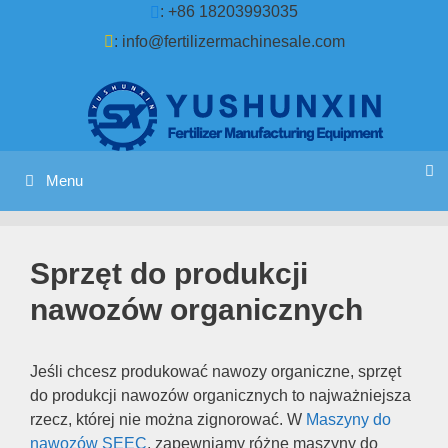
Przejdź
: +86 18203993035
do
:
info@fertilizermachinesale.com
treści
Menu
Sprzęt do produkcji
nawozów organicznych
Jeśli chcesz produkować nawozy organiczne, sprzęt
do produkcji nawozów organicznych to najważniejsza
rzecz, której nie można zignorować. W
Maszyny do
nawozów SEEC
, zapewniamy różne maszyny do