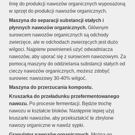
linię do produkcji nawozów organicznych wyposażoną
w sprzęt do produkcji nawozów organicznych.
Maszyna do separacji substancji stałych i
płynnych nawozów organicznych.
Głównym
surowcem nawozów organicznych są odchody
zwierzęce, ale w odchodach zwierzęcych jest dużo
wilgoci. Najpierw powinieneś użyć odwadniacza
nawozów, aby uporać się z surowcem nawozowym. Za
pomocą maszyny do oddzielania substancji stałych od
cieczy nawozów organicznych, możesz zdobyć
surowiec nawozowy 30-40% wilgoć.
Maszyna do przerzucania kompostu.
Kruszarka do przeładunku przefermentowanego
nawozu.
Po procesie fermentacji. Będzie trochę
nawozu w kształcie bloków. Następnie lepiej użyj
kruszarki nawozów, aby przekształcić te zbrylone
nawozy organiczne w nawóz sypki.
Granulator nawozów organicznych.
Można go