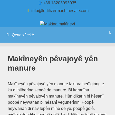
Ji
: +86 18203993035
naverokê
:
info@fertilizermachinesale.com
dakêşin
Qerta xûrekê
Makîneyên pêvajoyê yên
manure
Makîneyên pêvajoyê yên manure faktora herî girîng e
ku di hilberîna zendê de manure. Bi karanîna
makîneyên pêvajoyên manure, Hûn dikarin bi hêsanî
poopê heywanan bi hêsanî veguherînin. Poopê
heywanan di nav lepên mîhê de ye, poopê golê,
mirîşkê dendikê, poopê golê, hwd. Hûn ne tenê dikarin