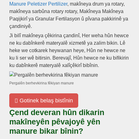
Manure Peletizer Pertilizer
, makîneya drum ya rotary,
makîneya sarbûna rotary rotary, Makîneya Makîneya
Paqijkirî ya Granular Fertilasyon û pîvana pakkirinê ya
çandiniyê.
Ji bilî makîneya çêkirina çandinî, Her weha hûn hewce
ne ku dabînkerê materyalê xizmetê ya zalim bikin. Lê
heke we cotkarek heywanan heye, Hûn ne hewce ne
ku li ser wê bitirsin. Berevajî, Hûn hewce ne ku bifikirin
ku dabînkerê materyalê xalîçêkirî bibînin.
Pergalên berhevkirina fêkiyan manure
Gotinek belaş bistînin
Çend deveran hûn dikarin
makîneyên pêvajoyê yên
manure bikar bînin?