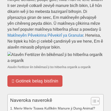
li ser zeviyê cotkarê zeviyê manure bicîh bikin, Lê hûn
dikarin wê ji bo mebesta bazirganî bifroşin. Di
pîşesaziya giran de seec, Em makîneyên pêvajoyê
yên cihêreng peyda dikin. Û makîneya çêkirina mêze
ya herî populer makîneya hilberîna pîvaz a powdary û
Makîneyên Pêvekirina Pêvekirî ya Granular
. Herwisa,
Ne tiştek ku hûn çi celebê çandiniyê ya we hene, Em ê
alavên minasib pêşniyar bikin.
Alavên Fertilizer ên bêkêmasî ji bo hilberîna organîk a organîk
Gotinek belaş bistînin
Naveroka naverokê
Meriv Meriv Toawa Kulîlkên Manure ji Dung Animal?