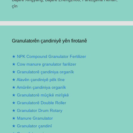
çîn
Granulatorên çandiniyê yên firotanê
NPK Compound Granulator Fertilizer
Cow manure granulator farilizer
Granulatorê çandiniya organîk
Alavên çandiniyê pêk tîne
Amûrên çandiniya organîk
Granulatorê mûçikê mirîşkê
Granulatorê Double Roller
Granulator Drum Rotary
Manure Granulator
Granulator çandinî