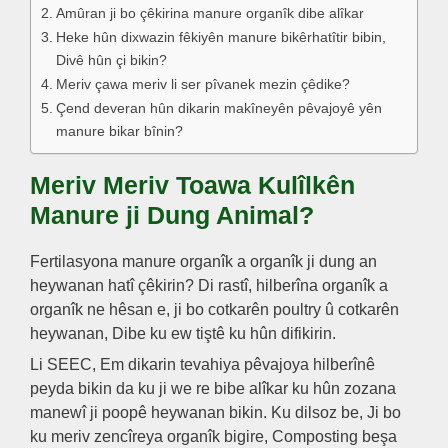
Amûran ji bo çêkirina manure organîk dibe alîkar
Heke hûn dixwazin fêkiyên manure bikêrhatîtir bibin,
Divê hûn çi bikin?
Meriv çawa meriv li ser pîvanek mezin çêdike?
Çend deveran hûn dikarin makîneyên pêvajoyê yên
manure bikar bînin?
Meriv Meriv Toawa Kulîlkên
Manure ji Dung Animal?
Fertilasyona manure organîk a organîk ji dung an
heywanan hatî çêkirin? Di rastî, hilberîna organîk a
organîk ne hêsan e, ji bo cotkarên poultry û cotkarên
heywanan, Dibe ku ew tiştê ku hûn difikirin.
Li SEEC, Em dikarin tevahiya pêvajoya hilberînê
peyda bikin da ku ji we re bibe alîkar ku hûn zozana
manewî ji poopê heywanan bikin. Ku dilsoz be, Ji bo
ku meriv zencîreya organîk bigire, Composting beşa