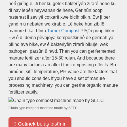
herî girîng e. Ji ber ku gelek bakterîyên zirarê hene ku
di nav lepên heywanan de hene, Ger hûn poop
rasterast li zeviyê cotkarê xwe bicîh bikin, Ew ji ber
çandin û nebatên we xirab e. Lê heke hûn zibilê
manure bikar bînin
Turner Compost
Pêşîn poop bikin.
Ew ê di dema pêvajoya kompostkirinê de germahiya
bilind ava bike, ew ê bakteriyên zirarê bikuje, wek
pathogen, parzûn û hwd.
Then you can get fermented
manure fertilizer after
15-30 rojan.
And because there
are many factors can affect the composting effects
. Bo
nimûne, şilî,
temperature
,
PH value are the factors that
you should consider
.
If you have a set of manure
processing machinery
,
you can get the organic manure
fertilizer easily
.
Chain type compost machine made by SEEC
Gotinek belaş bistînin