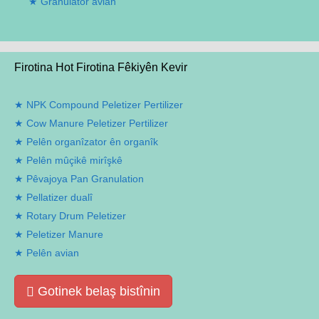
Granulator avian
Firotina Hot Firotina Fêkiyên Kevir
NPK Compound Peletizer Pertilizer
Cow Manure Peletizer Pertilizer
Pelên organîzator ên organîk
Pelên mûçikê mirîşkê
Pêvajoya Pan Granulation
Pellatizer dualî
Rotary Drum Peletizer
Peletizer Manure
Pelên avian
Gotinek belaş bistînin