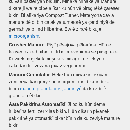
ku van bakteriyan bikujin. Mînaka Mînakê ya Manure
dikare ji we re bibe alîkar ku hûn vê pirsgirêkê çareser
bikin. Bi alîkariya Compost Turner, Materyona xav a
manure dê di bin çalakiya turnatorê ya çandiniyê de
germahiya bilind hilberîne. Ew ê zirarê bikuje
microorganism
.
Crusher Manure.
Piştî pêvajoya pêkanîna, Hûn ê
fêkiyên caked bibînin. Ji bo birêvebirina vê pirsgirêkê,
Kevirek moşekek moşekek-misoger dê fêkiyên
cakedandî li zozana pîvaz veguherîne.
Manure Granulator.
Heke hûn dixwazin fêkiyan
zencîreya karîgeriyê bêtir bigirin, hûn dikarin bikar
bînin
manure granulatorê çandiniyê
da ku zibilê
granular çêbikin.
Asta Pakkirina Automatîkî.
Ji bo ku hûn dema
hilberîna fertilizer xilas bikin, Hûn dikarin pîvanek
pakkirinê ya otomatîkî bikar bînin da ku zeviyê manure
bikin.