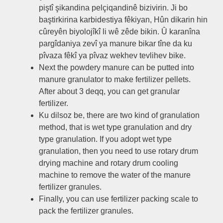
piştî şikandina pelçiqandinê bizivirin. Ji bo
baştirkirina karbidestiya fêkiyan, Hûn dikarin hin
cûreyên biyolojîkî li wê zêde bikin. Û karanîna
pargîdaniya zevî ya manure bikar tîne da ku
pîvaza fêkî ya pîvaz wekhev tevlihev bike.
Next the powdery manure can be putted into
manure granulator to make fertilizer pellets
.
After about
3 deqq,
you can get granular
fertilizer
.
Ku dilsoz be,
there are two kind of granulation
method
,
that is wet type granulation and dry
type granulation
.
If you adopt wet type
granulation
,
then you need to use rotary drum
drying machine and rotary drum cooling
machine to remove the water of the manure
fertilizer granules
.
Finally
,
you can use fertilizer packing scale to
pack the fertilizer granules
.