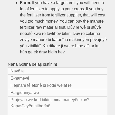
Farm
.
If you have a large farm
,
you will need a
lot of fertilizer to apply to your crops
.
If you buy
the fertilizer from fertilizer supplier
,
that will cost
you too much money
.
You can buy the manure
fertilizer raw material first
, Dûv re wê bi stûyê
nebatê xwe re tevlihev bikin. Dûv re çêkirina
zeviyê manure bi karanîna makîneyên pêvajoyê
yên zibilkirî. Ku dikare ji we re bibe alîkar ku
hûn gelek drav bidin hev.
Naha Gotina belaş bistînin!