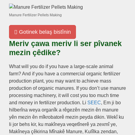
Manure Fertilizer Pellets Making
Gotinek belaş bistînin
Meriv çawa meriv li ser pîvanek
mezin çêdike?
What will you do if you have a large-scale animal
farm
?
And if you have a commercial organic fertilizer
production plant
,
you may want to achieve mass
production of organic manures
.
If you don’t use manure
processing machinery
,
it will cost you too much time
and money in fertilizer production
. Li
SEEC
, Em ji bo
hilberîna weya organîk a rêgezên mezin ên manure
yên mezin ên mîkrobatorê mezin peyda dikin. Wekî ku
li jor behs kir, ku makîneya veqetînerê ya zexmî ye,
Makîneya çêkirina Mînakê Manure, Kulîlka zendan,