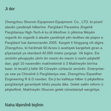
Ji dor
Zhengzhou Shunxin Equipment Equipment: Co., LTD. bi piranî
alavên çandiniyê hilberîne. Pargîdanî Parastina Jîngehê
Pargîdaniya High-Tech-ê ku di lêkolîner û çêkirina fêkiyên
organîk ên organîk û alavên çandiniyê yên tevlihev de pispor e.
Pargîdanî hat damezrandin 2005. Kargeh li Xingyang cih digire,
Zhengzhou, bi herêmek 60 Acres û avahiyek kargehek giran a
pîşesaziyê ya standard 40,000 metre çargoşe. Vê bigire, Ew
amûrên pêvajoyên zêrîn ên mezin ên mezin û navîn pêşkeftî
dan, giştî 10 navendên makînekirinê û 3 Makîneyên birrîna
laser, bi tevahî ji bêtir 80 Cûreyên cûrbecûr amûrên. Enterprise-
ya xwe ya Chinaînê û Pargîdaniya xwe, Zhengzhou Equedher
Engineering R & D navdan. Ew ji bo kalîteya hilber û pêşkeftina
pargîdaniyê garantiyek bihêz peyda dike. Gelek salên reform û
pêşkeftinê, Makîneyên Shunxin gelek rûmetdariyê wergirtiye.
Naha lêpirsînê bişînin