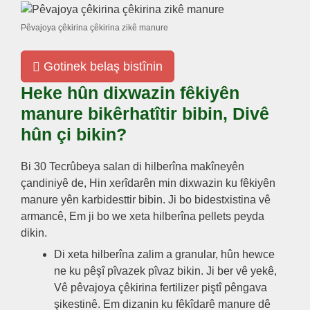
Pêvajoya çêkirina çêkirina zikê manure
Gotinek belaş bistînin
Heke hûn dixwazin fêkiyên
manure bikêrhatîtir bibin, Divê
hûn çi bikin?
Bi 30 Tecrûbeya salan di hilberîna makîneyên
çandiniyê de, Hin xerîdarên min dixwazin ku fêkiyên
manure yên karbidesttir bibin. Ji bo bidestxistina vê
armancê, Em ji bo we xeta hilberîna pellets peyda
dikin.
Di xeta hilberîna zalim a granular, hûn hewce
ne ku pêşî pîvazek pîvaz bikin. Ji ber vê yekê,
Vê pêvajoya çêkirina fertilizer piştî pêngava
şikestinê. Em dizanin ku fêkîdarê manure dê