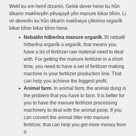
Wekî ku em hemî dizanin, Gelek dever hene ku hûn
dikarin makîneyên pêvajoyê yên manure bikar bînin. Li
vir deverên ku hûn dikarin makîneya çêkirina organîk
bikar bînin bikar bînin hene.
Nebatên hilberîna manure organîk.
Bi nebatê
hilberîna organîk a organîk,
that means you
have a lot of fertilizer raw material need to deal
with
.
For getting the manure fertilizer in a short
time
,
you need to have a set of fertilizer making
machine in your fertilizer production line
.
That
can help you achieve the biggest profit
.
Animal farm
.
In animal farm
,
the animal dung is
the problem that you have to face
.
It is better for
you to have the manure fertilizer processing
machinery to deal with the animal poop
.
If you
can convert the animal litter into manure
fertilizer
,
that can help you get more money from
it
.